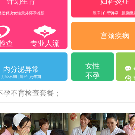
妇科炎症
计划生育
瘙痒 | 白带异常 | 腰腹酸
轻松解决女性意外怀孕难题
宫颈疾病
检查
专业人流
女性
内分泌异常
不孕
月经不调 | 痛经| 更年期
不孕不育检查套餐；
VIP妇科体检套餐！
关爱女性 检查优惠活动；