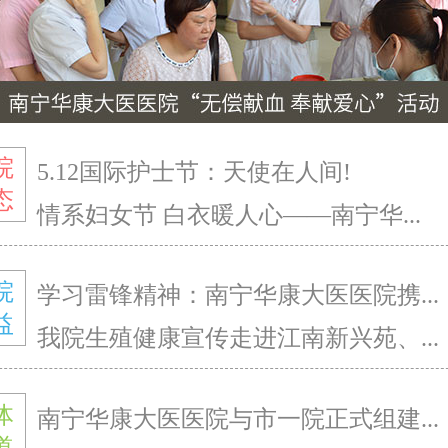
院
5.12国际护士节：天使在人间!
态
情系妇女节 白衣暖人心——南宁华...
院
学习雷锋精神：南宁华康大医医院携...
益
我院生殖健康宣传走进江南新兴苑、...
体
南宁华康大医医院与市一院正式组建...
道