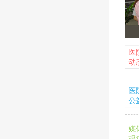
医
动
医
公
媒
报